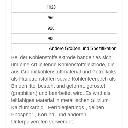
1020
3
960
2
920
2
900
2
Andere Größen und Spezifikationen si
Bei der Kohlenstoffelektrode handelt es sich
um eine Art leitende Kohlenstoffelektrode, die
aus Graphitkohlenstoffmaterial und Petrolkoks
als Hauptrohstoffen sowie Kohlenteerpech als
Bindemittel besteht und geformt, geröstet
(graphitiert) und bearbeitet wird. Es wird als
leitfähiges Material in metallischen Silizium-,
Kalziumkarbid-, Ferrolegierungs-, gelben
Phosphor-, Korund- und anderen
Unterpulveröfen verwendet.