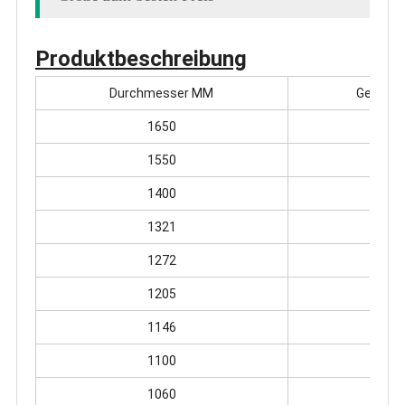
Produktbeschreibung
Durchmesser MM
Gelenkl
1650
3
1550
3
1400
3
1321
3
1272
3
1205
3
1146
3
1100
3
1060
3