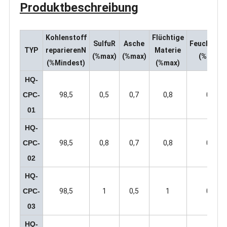
Produktbeschreibung
Kohlenstoff
Flüchtige
Sulfu
R
Asche
Feuchtigke
TYP
reparieren
N
Materie
(%max)
(%max)
(%max)
(%Mindest)
(%max)
HQ-
CPC-
98,5
0,5
0,7
0,8
0,5
01
HQ-
CPC-
98,5
0,8
0,7
0,8
0,5
02
HQ-
CPC-
98,5
1
0,5
1
0,5
03
HQ-