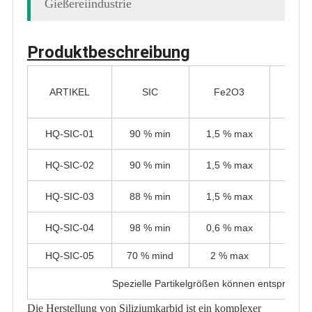
Gießereiindustrie
Produktbeschreibung
ARTIKEL
SIC
Fe2O3
Al2
HQ-SIC-01
90 % min
1,5 % max
1,5 %
HQ-SIC-02
90 % min
1,5 % max
1,5 %
HQ-SIC-03
88 % min
1,5 % max
1,5 %
HQ-SIC-04
98 % min
0,6 % max
0,6 %
HQ-SIC-05
70 % mind
2 % max
1 % 
Spezielle Partikelgrößen können entspreche
Die Herstellung von Siliziumkarbid ist ein komplexer